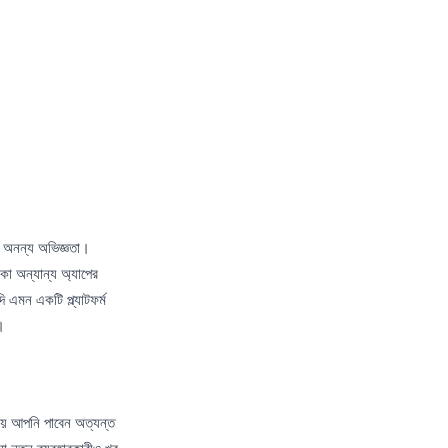
ক অনন্য অভিজ্ঞতা।
কা অন্যান্য অ্যাপের
এমন একটি প্ল্যাটফর্ম
।
য় আপনি পাবেন অত্যন্ত