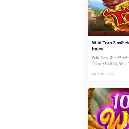
Wild Toro 3 স্লট: গেমপ্
bajee
Wild Toro 3: একটি সংক্ষ
সিরিজের তৃতীয় কিস্তি, Wi
স্পেনের সেই...
04 আগস্ট 2026