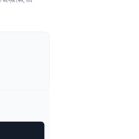
 ভাগ্যের খেলা, তাই