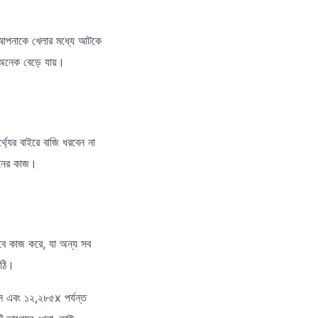
ই আপনাকে খেলার মধ্যে আটকে
e অনেক বেড়ে যায়।
যের বাইরে বাজি ধরবেন না
ানের কাজ।
বে কাজ করে, যা অন্য সব
াঠি।
এবং ১২,২৮৫x পর্যন্ত