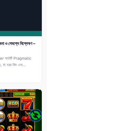
না ও গেমপ্লে বিশ্লেষণ –
her স্লটটি Pragmatic
 যা হরর থিম এবং