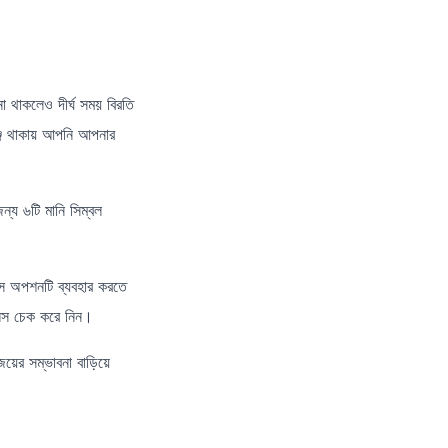
 থাকলেও দীর্ঘ সময় বিরতি
ঞ্জ থাকায় আপনি আপনার
্য ৬টি মানি সিম্বল
স অপশনটি ব্যবহার করতে
েন্স চেক করে নিন।
ের সম্ভাবনা বাড়িয়ে