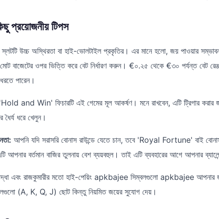
িছু প্রয়োজনীয় টিপস
স্লটটি উচ্চ অস্থিরতা বা হাই-ভোলটাইল প্রকৃতির। এর মানে হলো, জয় পাওয়ার সম্ভাবনা
োট বাজেটের ওপর ভিত্তি করে বেট নির্ধারণ করুন। €০.২৫ থেকে €৩০ পর্যন্ত বেট রে
 ধরতে পারেন।
Hold and Win' ফিচারটি এই গেমের মূল আকর্ষণ। মনে রাখবেন, এটি ট্রিগার করার জন
 ধৈর্য ধরে খেলুন।
তনতা:
আপনি যদি সরাসরি বোনাস রাউন্ডে যেতে চান, তবে 'Royal Fortune' বাই বোনা
টি আপনার বর্তমান বাজির তুলনায় বেশ ব্যয়বহুল। তাই এটি ব্যবহারের আগে আপনার ব্যাল
দ্ধা এবং রাজকুমারীর মতো হাই-পেয়িং apkbajee সিম্বলগুলো apkbajee আপনার জয়
্বলগুলো (A, K, Q, J) ছোট কিন্তু নিয়মিত জয়ের সুযোগ দেয়।