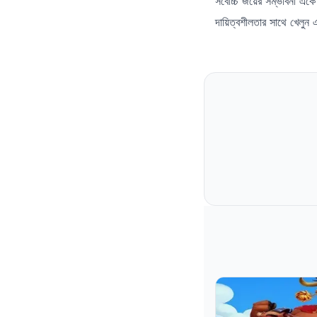
সর্বোচ্চ জয়ের সম্ভাবনা এ
দায়িত্বশীলতার সাথে খেলু